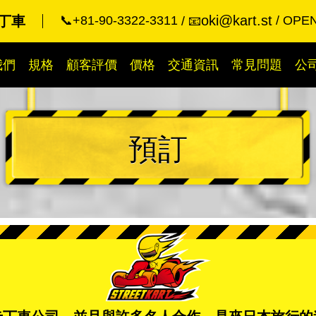
oki@kart.st
丁車
📞+81-90-3322-3311
OPEN
📧
我們
規格
顧客評價
價格
交通資訊
常見問題
公
預訂