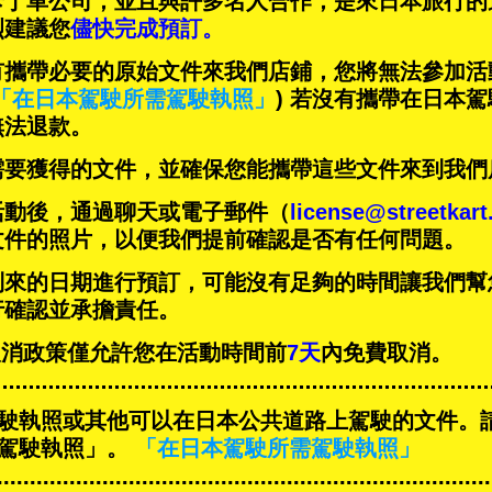
卡丁車公司，並且與
許多名人
合作，是來日本旅行的
烈建議您
儘快完成預訂。
有攜帶必要的原始文件來我們店鋪，您將無法參加活
「在日本駕駛所需駕駛執照」
) 若沒有攜帶在日本
無法退款。
需要獲得的文件，並確保您能攜帶這些文件來到我們
活動後，通過聊天或電子郵件（
license@streetkar
文件的照片，以便我們提前確認是否有任何問題。
到來的日期進行預訂，可能沒有足夠的時間讓我們幫
行確認並承擔責任。
T的取消政策僅允許您在活動時間前
7天
內免費取消。
駛執照或其他可以在日本公共道路上駕駛的文件。
駕駛執照」。
「在日本駕駛所需駕駛執照」