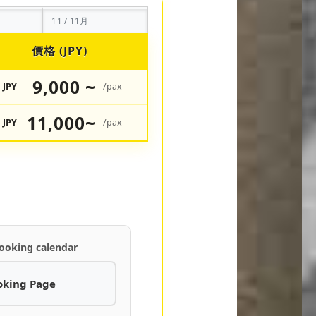
11 / 11月
價格 (JPY)
9,000 ~
JPY
/pax
11,000~
JPY
/pax
ooking calendar
oking Page