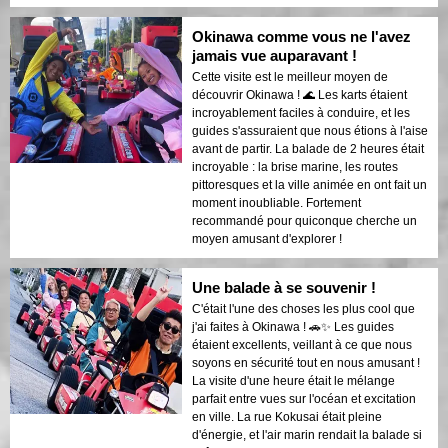
Okinawa comme vous ne l'avez
jamais vue auparavant !
Cette visite est le meilleur moyen de
découvrir Okinawa ! 🌊 Les karts étaient
incroyablement faciles à conduire, et les
guides s'assuraient que nous étions à l'aise
avant de partir. La balade de 2 heures était
incroyable : la brise marine, les routes
pittoresques et la ville animée en ont fait un
moment inoubliable. Fortement
recommandé pour quiconque cherche un
moyen amusant d'explorer !
Une balade à se souvenir !
C'était l'une des choses les plus cool que
j'ai faites à Okinawa ! 🚗✨ Les guides
étaient excellents, veillant à ce que nous
soyons en sécurité tout en nous amusant !
La visite d'une heure était le mélange
parfait entre vues sur l'océan et excitation
en ville. La rue Kokusai était pleine
d'énergie, et l'air marin rendait la balade si