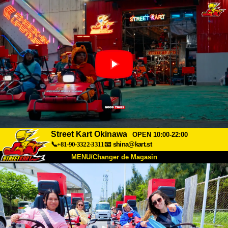
Street Kart Okinawa
OPEN 10:00-22:00
📞+81-90-3322-3311
📧
shina@kart.st
MENU/Changer de Magasin
ACCUEIL
À Propos
Caractéristiques
Tarifs
Accès
Avis
FAQ