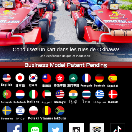
Entreprise
Réservation
Changer de Magasin
Tokyo Shinagawa
Tokyo Akihabara#1
Tokyo Akihabara#2
Tokyo Shibuya
Tokyo Shibuya Annexe
Baie de Tokyo
Conduisez un kart dans les rues de Okinawa!
Tokyo Asakusa
Osaka
Une expérience unique et inoubliable !
Okinawa