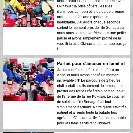
heures était la façon parfaite de découvrir
Okinawa : la brise côtière, les rues
illuminées au néon et le guide de premier
ordre en ont fait une expérience
inoubliable. J'ai adoré chaque seconde,
surtout le moment près de l'île Senaga où
nous nous sommes arrêtés pour une petite
pause et avons simplement profité de la
vue. Si tu es à Okinawa, ne manque pas ça
!
Parfait pour s'amuser en famille !
J'ai emmené mon père et mon frère en
visite, et nous avons passé un moment
incroyable ! 🌴 Le parcours de 2 heures
était parfait : suffisamment de temps pour
profiter des routes côtières pittoresques et
de l'énergie de la rue Kokusai. Le coucher
de soleil sur l'île Senaga était tout
simplement fascinant. Notre guide était très
patient et a rendu toute la balade très
agréable. C'est une activité incontournable
pour les familles visitant Okinawa !