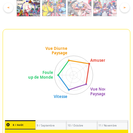
<
>
8 / Août
9 / Septembre
10 / Octobre
11 / Novembre