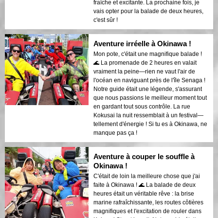
fraîche et excitante. La prochaine fois, je
vais opter pour la balade de deux heures,
c'est sûr !
Aventure irréelle à Okinawa !
Mon pote, c'était une magnifique balade !
🌊 La promenade de 2 heures en valait
vraiment la peine—rien ne vaut l'air de
l'océan en naviguant près de l'île Senaga !
Notre guide était une légende, s'assurant
que nous passions le meilleur moment tout
en gardant tout sous contrôle. La rue
Kokusai la nuit ressemblait à un festival—
tellement d'énergie ! Si tu es à Okinawa, ne
manque pas ça !
Aventure à couper le souffle à
Okinawa !
C'était de loin la meilleure chose que j'ai
faite à Okinawa ! 🌊 La balade de deux
heures était un véritable rêve : la brise
marine rafraîchissante, les routes côtières
magnifiques et l'excitation de rouler dans