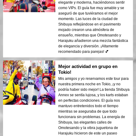
elegante y moderna, haciéndonos sentir
como VIPs. El guía fue muy amable y se
aseguró de que tuviéramos el mejor
momento. Las luces de la ciudad de
Shibuya reflejándose en el pavimento
mojado crearon una atmósfera de
ensueño, mientras que Omotesando y
Harajuku añadieron una mezcla fantástica
de elegancia y diversión. ¡Altamente
recomendado para parejas! 💕
Mejor actividad en grupo en
Tokio!
Mis amigos y yo reservamos este tour para
nuestra primera noche en Tokio, ¡y no
podría haber sido mejor! La tienda Shibuya
Annex se sentía lujosa, y los karts estaban
en perfectas condiciones. El guía nos
mantuvo entretenidos todo el tiempo
mientras se aseguraba de que todo
funcionara sin problemas. La energía de
Shibuya, las elegantes calles de
Omotesando y la vibra juguetona de
Harajuku hicieron de este un paseo