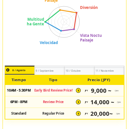
8 / Agosto
9 / Septiembre
10 / Octubre
11 / Noviembre
Tiempo
Tipo
Precio (JPY)
9,000 ~
10AM - 5:30PM
Early Bird Review Price!
JPY
/pax
¥
14,000 ~
6PM - 8PM
Review Price
JPY
/pax
¥
20,000~
Standard
Regular Price
JPY
/pax
¥