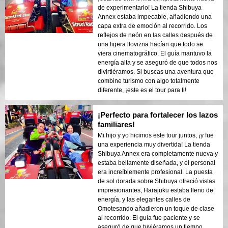
de experimentarlo! La tienda Shibuya
Annex estaba impecable, añadiendo una
capa extra de emoción al recorrido. Los
reflejos de neón en las calles después de
una ligera llovizna hacían que todo se
viera cinematográfico. El guía mantuvo la
energía alta y se aseguró de que todos nos
divirtiéramos. Si buscas una aventura que
combine turismo con algo totalmente
diferente, ¡este es el tour para ti!
¡Perfecto para fortalecer los lazos
familiares!
Mi hijo y yo hicimos este tour juntos, ¡y fue
una experiencia muy divertida! La tienda
Shibuya Annex era completamente nueva y
estaba bellamente diseñada, y el personal
era increíblemente profesional. La puesta
de sol dorada sobre Shibuya ofreció vistas
impresionantes, Harajuku estaba lleno de
energía, y las elegantes calles de
Omotesando añadieron un toque de clase
al recorrido. El guía fue paciente y se
aseguró de que tuviéramos un tiempo