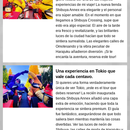
experiencias de mi viaje! La nueva tienda
Shibuya Annex era elegante y el personal
era súper amable. En el momento en que
llegamos a Shibuya Crossing, supe que
esto era algo especial. El aire de la tarde
era fresco y revitalizante, y las brillantes
luces de la ciudad hacían que todo se
sintiera surrealista. Las elegantes calles de
Omotesando y la vibra peculiar de
Harajuku añadieron diversión. ¡Si te
encanta la aventura, reserva este tour!
Una experiencia en Tokio que
vale cada centavo.
Si quieres una forma verdaderamente
única de ver Tokio, ¡este es el tour que
debes reservar! La recién inaugurada
tienda Shibuya Annex añadió una capa
extra de emoción, haciendo que toda la
experiencia se sintiera premium. El guía
fue fantástico, asegurándose de que todo
saliera bien mientras mantenía las cosas
divertidas. Ver las luces de neón de
Shibuya, las calles de moda de Harajuku y