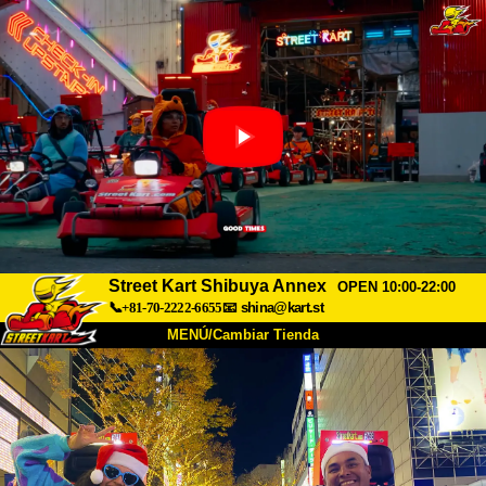
Street Kart Shibuya Annex
OPEN 10:00-22:00
📞+81-70-2222-6655
📧
shina@kart.st
MENÚ/Cambiar Tienda
INICIO
Acerca de
Especificaciones
Precios
Acceso
Testimonios
Preguntas Frecuentes