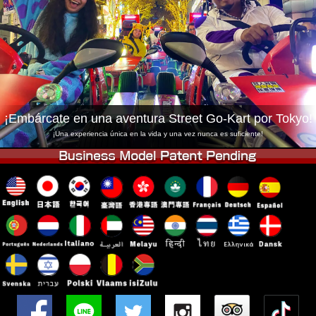
Empresa
Reservas
Cambiar Tienda
Tokyo Shinagawa
Tokyo Akihabara#1
Tokyo Akihabara#2
Tokyo Shibuya
Tokyo Shibuya Annex
Tokyo Bay
¡Embárcate en una aventura Street Go-Kart por Tokyo!
Tokyo Asakusa
Osaka
¡Una experiencia única en la vida y una vez nunca es suficiente!
Okinawa